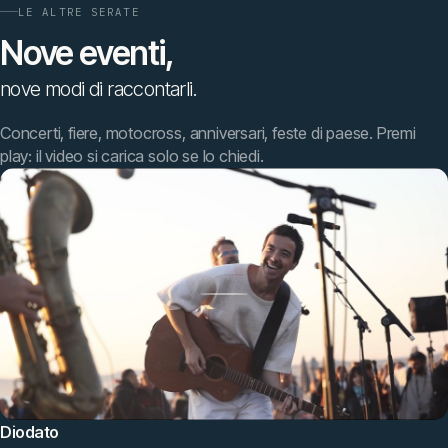
LE ALTRE SERATE
Nove
eventi,
nove
modi
di
raccontarli.
Concerti, fiere, motocross, anniversari, feste di paese. Premi
play: il video si carica solo se lo chiedi.
Diodato