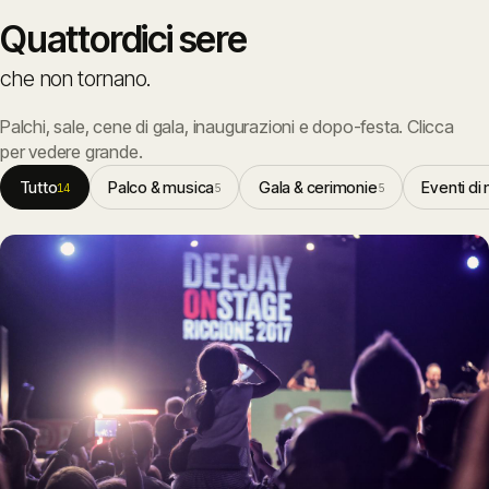
Quattordici
sere
che
non
tornano.
Palchi, sale, cene di gala, inaugurazioni e dopo-festa. Clicca
per vedere grande.
Tutto
Palco & musica
Gala & cerimonie
Eventi di
14
5
5