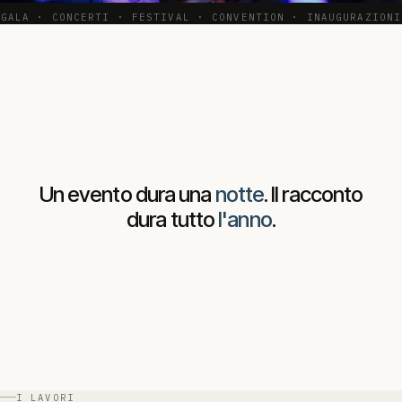
GALA · CONCERTI · FESTIVAL · CONVENTION · INAUGURAZIONI
Un
evento
dura
una
notte
.
Il
racconto
dura
tutto
l'anno
.
I LAVORI