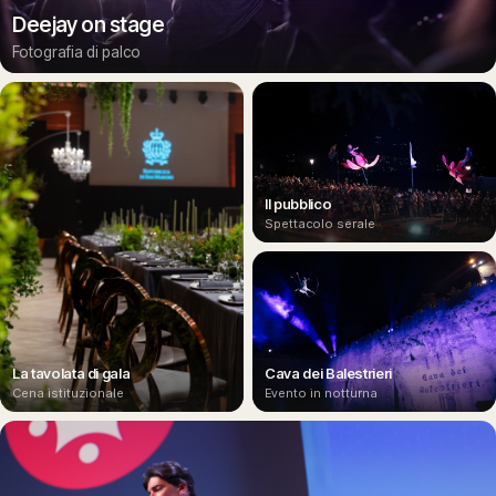
Deejay on stage
Fotografia di palco
Il pubblico
Spettacolo serale
La tavolata di gala
Cava dei Balestrieri
Cena istituzionale
Evento in notturna