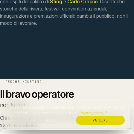
con ospiti del calibro di
Sting
e
Carlo Cracco
. Discoteche
storiche della riviera, festival, convention aziendali,
inaugurazioni e premiazioni ufficiali: cambia il pubblico, non il
modo di lavorare.
PERCHÉ MIKETING
Il
bravo
operatore
non
lo
noti.
Questo sito usa
solo cookie tecnici
. I contenuti esterni — mappa
e caratteri — si caricano solo se dai l'ok.
Privacy policy ↗
Chi è venuto alla serata deve ricordarsi la serata, non chi la
SOLO ESSENZIALI
VA BENE
stava riprendendo.