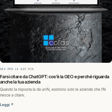
SEO PER LE AI
8 MIN
Farsi citare da ChatGPT: cos’è la GEO e perché riguarda
anche la tua azienda
Quando la risposta la dà un’AI, esistono solo le aziende che l’AI
riesce a citare.
Leggi
↗