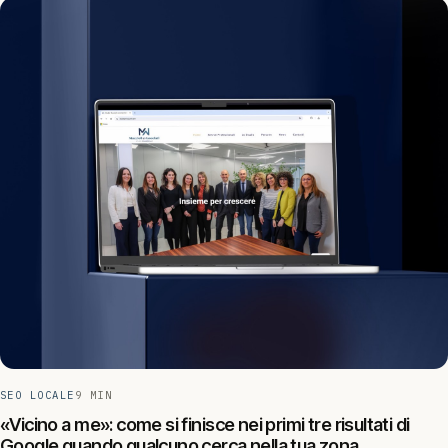
SEO LOCALE
9 MIN
«Vicino a me»: come si finisce nei primi tre risultati di
Google quando qualcuno cerca nella tua zona