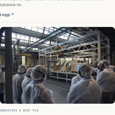
sanzione no.
Leggi
↗
INDUSTRIA & B2B
7 MIN