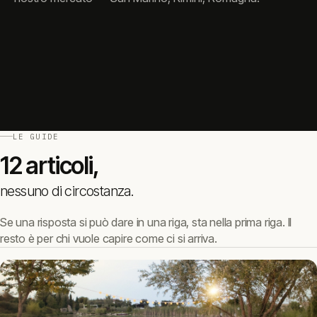
LE GUIDE
12
articoli,
nessuno
di
circostanza.
Se una risposta si può dare in una riga, sta nella prima riga. Il
resto è per chi vuole capire come ci si arriva.