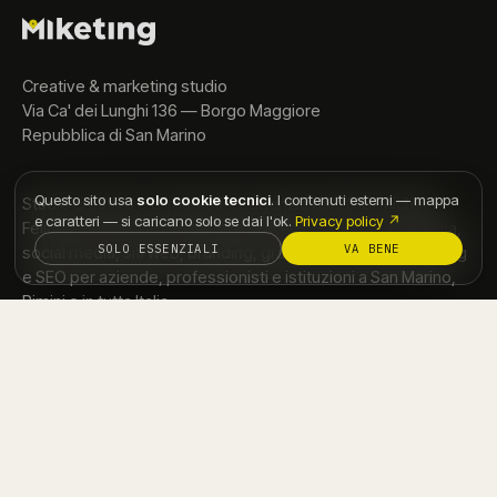
Creative & marketing studio
Via Ca' dei Lunghi 136 — Borgo Maggiore
Repubblica di San Marino
Questo sito usa
solo cookie tecnici
. I contenuti esterni — mappa
Studio creativo e di marketing, agenzia dal 2015. Michael
e caratteri — si caricano solo se dai l'ok.
Privacy policy ↗
Felici lavora nella comunicazione dal 2010. Video, fotografia,
SOLO ESSENZIALI
VA BENE
social media, siti web, branding, grafica, stampa, advertising
e SEO per aziende, professionisti e istituzioni a San Marino,
Rimini e in tutta Italia.
info@miketing.com
·
+39 334 693 7977
Instagram
↗
LinkedIn
↗
YouTube
↗