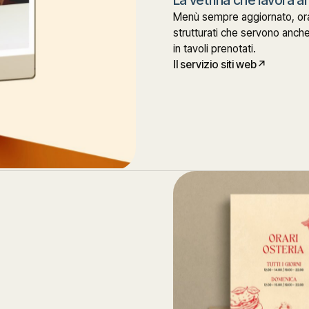
La vetrina che lavora 
Menù sempre aggiornato, orar
strutturati che servono anch
in tavoli prenotati.
Il servizio siti web
↗