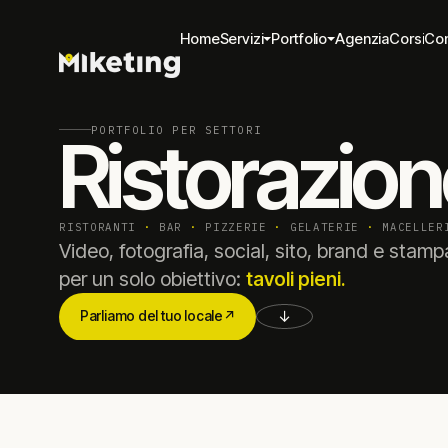
Home
Servizi
Portfolio
Agenzia
Corsi
Con
Home
Agenzia
Corsi
Con
PORTFOLIO PER SETTORI
Ristorazion
RISTORANTI
·
BAR
·
PIZZERIE
·
GELATERIE
·
MACELLE
Video, fotografia, social, sito, brand e stam
per un solo obiettivo:
tavoli pieni.
↓
Parliamo del tuo locale
↗