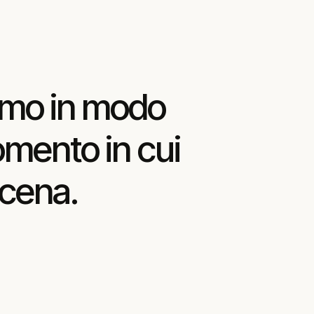
amo
in
modo
mento
in
cui
cena.