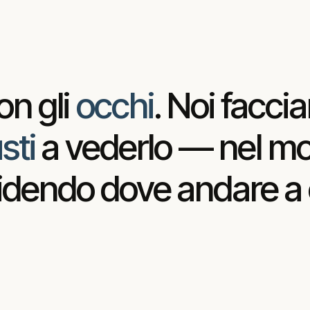
I PIATTI
on
gli
occhi
.
Noi
facci
sti
a
vederlo
—
nel
mo
idendo
dove
andare
a